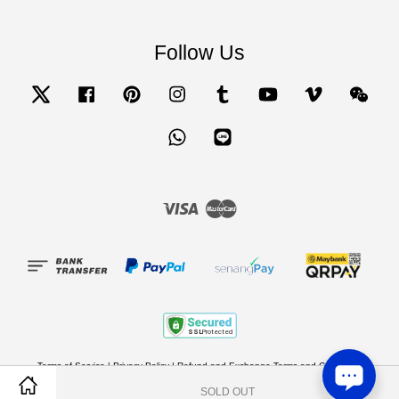
Follow Us
Twitter
Facebook
Pinterest
Instagram
Tumblr
YouTube
Vimeo
Wecha
Whatsapp
Line
Visa
Master
Terms of Service
|
Privacy Policy
|
Refund and Exchange Terms and Conditions
SOLD OUT
Share on Facebook
Share on Twitter