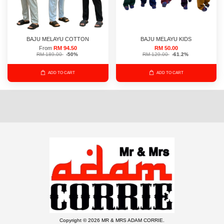
BAJU MELAYU COTTON
BAJU MELAYU KIDS
From
RM 94.50
RM 50.00
RM 189.00
-50%
RM 129.00
-61.2%
ADD TO CART
ADD TO CART
Copyright © 2026 MR & MRS ADAM CORRIE.