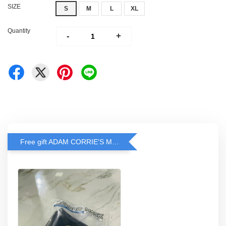
SIZE
S
M
L
XL
Quantity
-
+
Free gift ADAM CORRIE'S MASK when spend RM200 and above