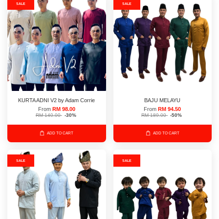
SALE
SALE
KURTA ADNI V2 by Adam Corrie
BAJU MELAYU
From
RM 98.00
From
RM 94.50
RM 140.00
-30%
RM 189.00
-50%
ADD TO CART
ADD TO CART
SALE
SALE