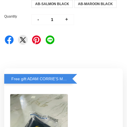
AB-SALMON BLACK
AB-MAROON BLACK
Quantity
-
+
Free gift ADAM CORRIE'S MASK when spend RM200 and above