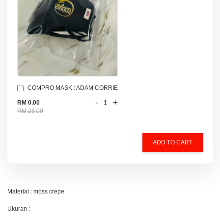
COMPRO MASK : ADAM CORRIE
-
+
RM 0.00
RM 28.00
ADD TO CART
Material : moss crepe
Ukuran :