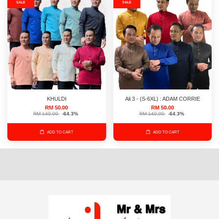
SALE
SALE
KHULDI
Ali 3 - (S-6XL) : ADAM CORRIE
RM 50.00
RM 50.00
RM 140.00
-64.3%
RM 140.00
-64.3%
ADD TO CART
ADD TO CART