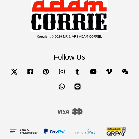
Copyright © 2026 MR & MRS ADAM CORRIE.
Follow Us
Twitter
Facebook
Pinterest
Instagram
Tumblr
YouTube
Vimeo
Wecha
Whatsapp
Line
Visa
Master