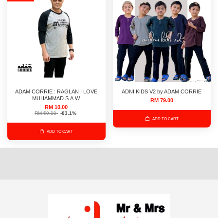
ADAM CORRIE : RAGLAN I LOVE
ADNI KIDS V2 by ADAM CORRIE
MUHAMMAD S.A.W.
RM 79.00
RM 10.00
RM 59.00
-83.1%
ADD TO CART
ADD TO CART