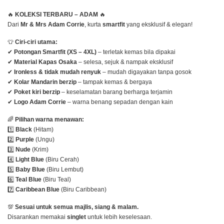
🔥
KOLEKSI TERBARU – ADAM
🔥
Dari
Mr & Mrs Adam Corrie
, kurta
smartfit
yang eksklusif & elegan!
👕
Ciri-ciri utama:
✔
Potongan Smartfit (XS – 4XL)
– terletak kemas bila dipakai
✔
Material Kapas Osaka
– selesa, sejuk & nampak eksklusif
✔
Ironless & tidak mudah renyuk
– mudah digayakan tanpa gosok
✔
Kolar Mandarin berzip
– tampak kemas & bergaya
✔
Poket kiri berzip
– keselamatan barang berharga terjamin
✔
Logo Adam Corrie
– warna benang sepadan dengan kain
🌈
Pilihan warna menawan:
1️⃣
Black
(Hitam)
2️⃣
Purple
(Ungu)
3️⃣
Nude
(Krim)
4️⃣
Light Blue
(Biru Cerah)
5️⃣
Baby Blue
(Biru Lembut)
6️⃣
Teal Blue
(Biru Teal)
7️⃣
Caribbean Blue
(Biru Caribbean)
💯
Sesuai untuk semua majlis, siang & malam.
Disarankan memakai
singlet
untuk lebih keselesaan.