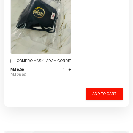
COMPRO MASK : ADAM CORRIE
-
+
RM 0.00
RM 28.00
ADD TO CART