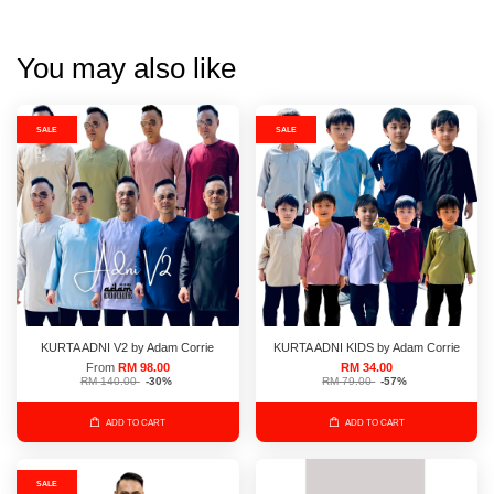
You may also like
SALE
SALE
KURTA ADNI V2 by Adam Corrie
KURTA ADNI KIDS by Adam Corrie
From
RM 98.00
RM 34.00
RM 140.00
-30%
RM 79.00
-57%
ADD TO CART
ADD TO CART
SALE