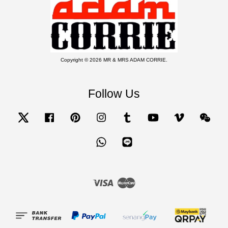
Copyright © 2026 MR & MRS ADAM CORRIE.
Follow Us
Twitter
Facebook
Pinterest
Instagram
Tumblr
YouTube
Vimeo
Wecha
Whatsapp
Line
Visa
Master