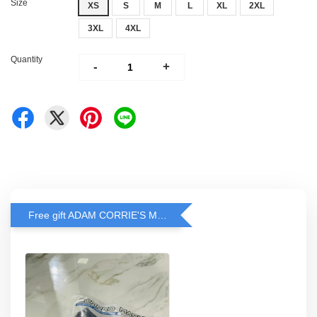
Size
XS
S
M
L
XL
2XL
3XL
4XL
Quantity
-
+
Free gift ADAM CORRIE'S MASK when spend RM200 and above