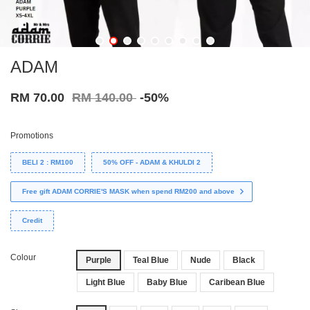
ADAM
RM 70.00
RM 140.00
-50%
Promotions
BELI 2 : RM100
50% OFF - ADAM & KHULDI 2
Free gift ADAM CORRIE'S MASK when spend RM200 and above
Credit
Colour
Purple
Teal Blue
Nude
Black
Light Blue
Baby Blue
Caribean Blue