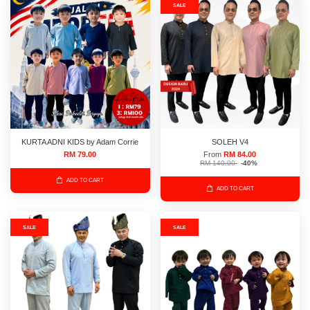
SALE
KURTA ADNI KIDS by Adam Corrie
SOLEH V4
RM 79.00
From
RM 84.00
RM 140.00
-40%
ADD TO CART
ADD TO CART
SALE
SALE