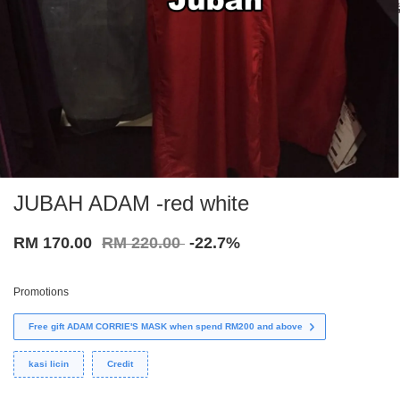
JUBAH ADAM -red white
RM 170.00
RM 220.00
-22.7%
Promotions
Free gift ADAM CORRIE'S MASK when spend RM200 and above
kasi licin
Credit