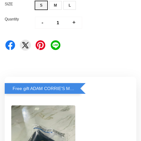
SIZE
S
M
L
Quantity
-
+
Free gift ADAM CORRIE'S MASK when spend RM200 and above