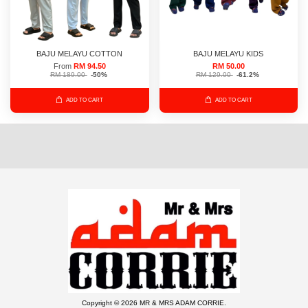
BAJU MELAYU COTTON
BAJU MELAYU KIDS
From
RM 94.50
RM 50.00
RM 189.00
-50%
RM 129.00
-61.2%
ADD TO CART
ADD TO CART
Copyright © 2026 MR & MRS ADAM CORRIE.