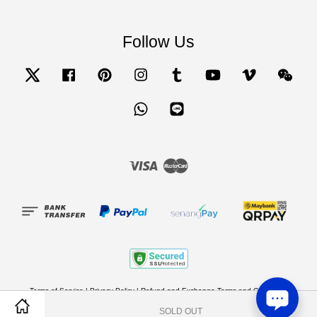
Follow Us
Twitter
Facebook
Pinterest
Instagram
Tumblr
YouTube
Vimeo
Wecha
Whatsapp
Line
Visa
Master
Terms of Service
|
Privacy Policy
|
Refund and Exchange Terms and Conditions
SOLD OUT
Share on Facebook
Share on Twitter