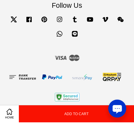
Follow Us
Twitter
Facebook
Pinterest
Instagram
Tumblr
YouTube
Vimeo
Wecha
Whatsapp
Line
Visa
Master
Terms of Service
|
Privacy Policy
|
Refund and Exchange Terms and Conditions
ADD TO CART
Share on Facebook
Share on Twitter
HOME