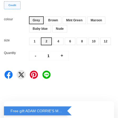
Credit
colour
Grey
Brown
Mint Green
Maroon
Baby blue
Nude
size
1
2
4
6
8
10
12
Quantity
-
+
Free gift ADAM CORRIE'S MASK when spend RM200 and above