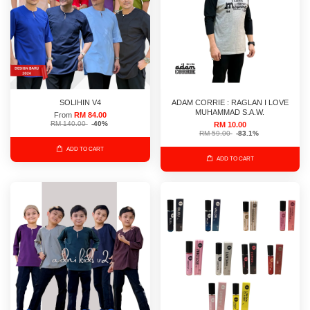
SOLIHIN V4
ADAM CORRIE : RAGLAN I LOVE
MUHAMMAD S.A.W.
From
RM 84.00
RM 140.00
-40%
RM 10.00
RM 59.00
-83.1%
ADD TO CART
ADD TO CART