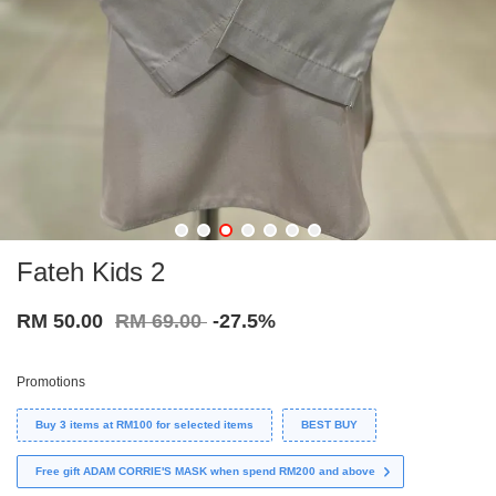
Fateh Kids 2
RM 50.00
RM 69.00
-27.5%
Promotions
Buy 3 items at RM100 for selected items
BEST BUY
Free gift ADAM CORRIE'S MASK when spend RM200 and above