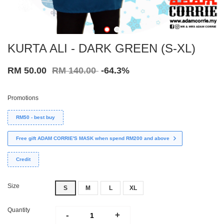
KURTA ALI - DARK GREEN (S-XL)
RM 50.00
RM 140.00
-64.3%
Promotions
RM50 - best buy
Free gift ADAM CORRIE'S MASK when spend RM200 and above
Credit
Size
S
M
L
XL
Quantity
-
+