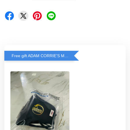
Free gift ADAM CORRIE'S MASK when spend RM200 and above