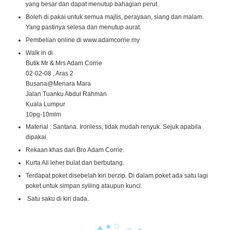
yang besar dan dapat menutup bahagian perut.
Boleh di pakai untuk semua majlis, perayaan, siang dan malam.
Yang pastinya selesa dan menutup aurat.
Pembelian online di www.adamcorrie.my
Walk in di
Butik Mr & Mrs Adam Corrie
02-02-08 , Aras 2
Busana@Menara Mara
Jalan Tuanku Abdul Rahman
Kuala Lumpur
10pg-10mlm
Material : Santana. Ironless, tidak mudah renyuk. Sejuk apabila
dipakai.
Rekaan khas dari Bro Adam Corrie.
Kurta Ali leher bulat dan berbutang.
Terdapat poket disebelah kiri berzip. Di dalam poket ada satu lagi
poket untuk simpan syiling ataupun kunci.
Satu saku di kiri dada.