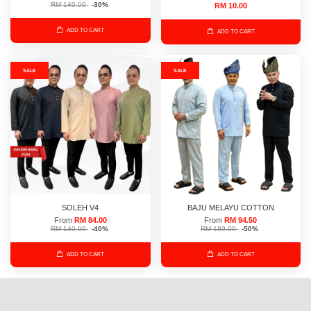
RM 140.00
-30%
RM 10.00
ADD TO CART
ADD TO CART
SALE
SALE
SOLEH V4
BAJU MELAYU COTTON
From
RM 84.00
From
RM 94.50
RM 140.00
-40%
RM 189.00
-50%
ADD TO CART
ADD TO CART