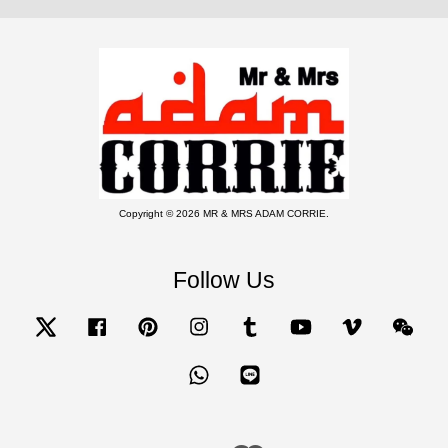
Copyright © 2026 MR & MRS ADAM CORRIE.
Follow Us
Twitter
Facebook
Pinterest
Instagram
Tumblr
YouTube
Vimeo
Wecha
Whatsapp
Line