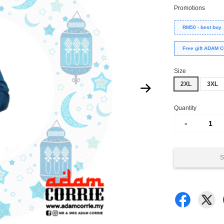
Promotions
RM50 - best buy
Free gift ADAM
Size
2XL
3XL
Quantity
-
S