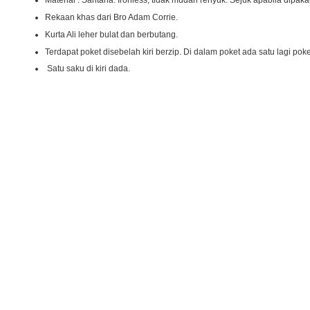
Material : Santana. Ironless, tidak mudah renyuk. Sejuk apabila dipaka
Rekaan khas dari Bro Adam Corrie.
Kurta Ali leher bulat dan berbutang.
Terdapat poket disebelah kiri berzip. Di dalam poket ada satu lagi pok
Satu saku di kiri dada.