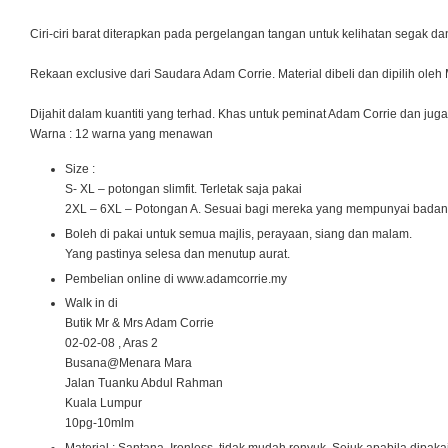
Ciri-ciri barat diterapkan pada pergelangan tangan untuk kelihatan segak da
Rekaan exclusive dari Saudara Adam Corrie. Material dibeli dan dipilih oleh
Dijahit dalam kuantiti yang terhad. Khas untuk peminat Adam Corrie dan ju
Warna : 12 warna yang menawan
Size :
S- XL – potongan slimfit. Terletak saja pakai
2XL – 6XL – Potongan A. Sesuai bagi mereka yang mempunyai badan
Boleh di pakai untuk semua majlis, perayaan, siang dan malam.
Yang pastinya selesa dan menutup aurat.
Pembelian online di www.adamcorrie.my
Walk in di
Butik Mr & Mrs Adam Corrie
02-02-08 , Aras 2
Busana@Menara Mara
Jalan Tuanku Abdul Rahman
Kuala Lumpur
10pg-10mlm