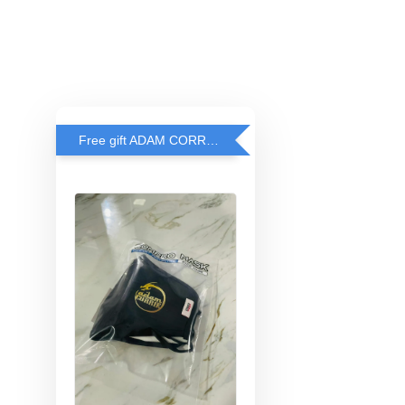
Free gift ADAM CORRIE'S MASK when spend RM200 and above