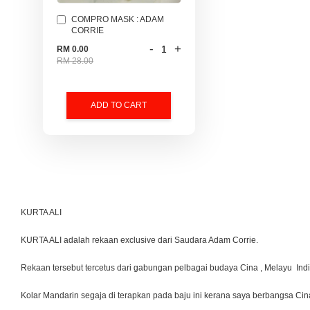
COMPRO MASK : ADAM
CORRIE
-
+
RM 0.00
RM 28.00
ADD TO CART
KURTA ALI
KURTA ALI adalah rekaan exclusive dari Saudara Adam Corrie.
Rekaan tersebut tercetus dari gabungan pelbagai budaya Cina , Melayu Indi
Kolar Mandarin segaja di terapkan pada baju ini kerana saya berbangsa Cina.