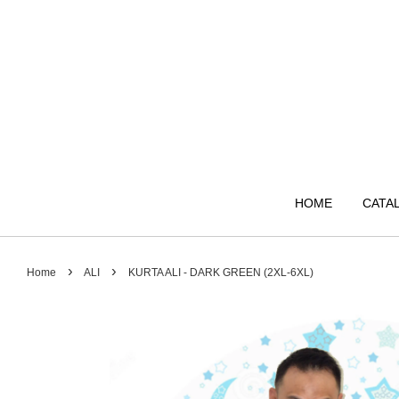
HOME
CATA
›
›
Home
ALI
KURTA ALI - DARK GREEN (2XL-6XL)