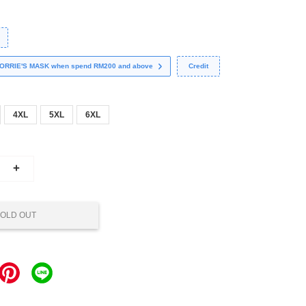
 CORRIE'S MASK when spend RM200 and above
Credit
4XL
5XL
6XL
+
OLD OUT