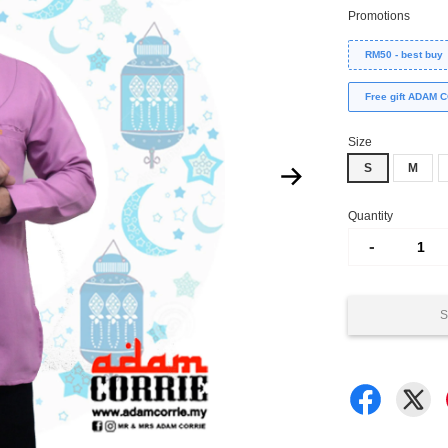
Promotions
RM50 - best buy
Free gift ADAM
Size
S
M
Quantity
-
S