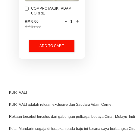
COMPRO MASK : ADAM
CORRIE
-
+
RM 0.00
RM 28.00
ADD TO CART
KURTA ALI
KURTA ALI adalah rekaan exclusive dari Saudara Adam Corrie.
Rekaan tersebut tercetus dari gabungan pelbagai budaya Cina , Melayu Indi
Kolar Mandarin segaja di terapkan pada baju ini kerana saya berbangsa Cina.