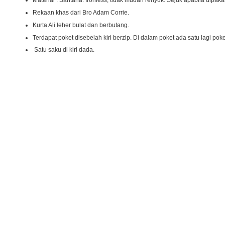
Material : Santana. Ironless, tidak mudah renyuk. Sejuk apabila dipaka
Rekaan khas dari Bro Adam Corrie.
Kurta Ali leher bulat dan berbutang.
Terdapat poket disebelah kiri berzip. Di dalam poket ada satu lagi pok
Satu saku di kiri dada.