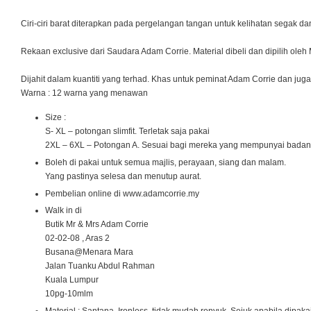
Ciri-ciri barat diterapkan pada pergelangan tangan untuk kelihatan segak da
Rekaan exclusive dari Saudara Adam Corrie. Material dibeli dan dipilih oleh
Dijahit dalam kuantiti yang terhad. Khas untuk peminat Adam Corrie dan ju
Warna : 12 warna yang menawan
Size :
S- XL – potongan slimfit. Terletak saja pakai
2XL – 6XL – Potongan A. Sesuai bagi mereka yang mempunyai badan
Boleh di pakai untuk semua majlis, perayaan, siang dan malam.
Yang pastinya selesa dan menutup aurat.
Pembelian online di www.adamcorrie.my
Walk in di
Butik Mr & Mrs Adam Corrie
02-02-08 , Aras 2
Busana@Menara Mara
Jalan Tuanku Abdul Rahman
Kuala Lumpur
10pg-10mlm