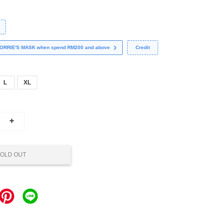
 CORRIE'S MASK when spend RM200 and above
Credit
L
XL
+
OLD OUT