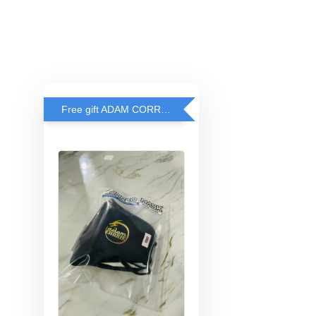
Free gift ADAM CORRIE'S MASK when spend RM200 and above