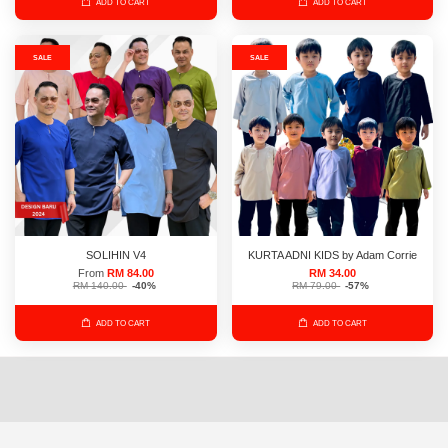
ADD TO CART
ADD TO CART
SALE
SALE
SOLIHIN V4
KURTA ADNI KIDS by Adam Corrie
From
RM 84.00
RM 34.00
RM 140.00
-40%
RM 79.00
-57%
ADD TO CART
ADD TO CART