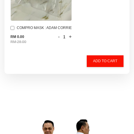
COMPRO MASK : ADAM CORRIE
-
+
RM 0.00
RM 28.00
ADD TO CART