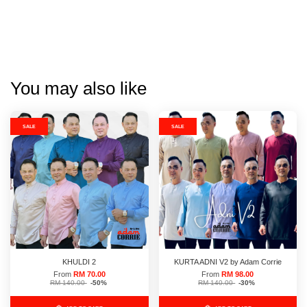
You may also like
SALE
SALE
KHULDI 2
KURTA ADNI V2 by Adam Corrie
From
RM 70.00
From
RM 98.00
RM 140.00
-50%
RM 140.00
-30%