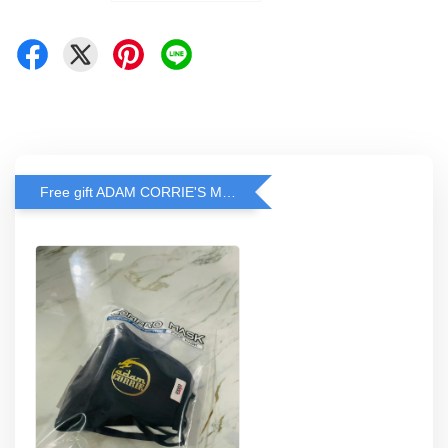
Free gift ADAM CORRIE'S MASK when spend RM200 and above