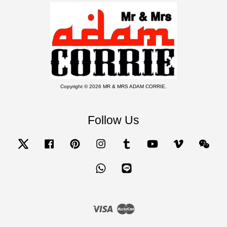
Copyright © 2026 MR & MRS ADAM CORRIE.
Follow Us
Twitter
Facebook
Pinterest
Instagram
Tumblr
YouTube
Vimeo
Wecha
Whatsapp
Line
Visa
Master