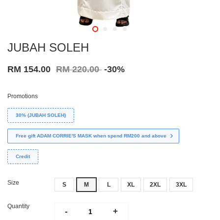
JUBAH SOLEH
RM 154.00
RM 220.00
-30%
Promotions
30% (JUBAH SOLEH)
Free gift ADAM CORRIE'S MASK when spend RM200 and above
Credit
Size
S
M
L
XL
2XL
3XL
Quantity
-
+