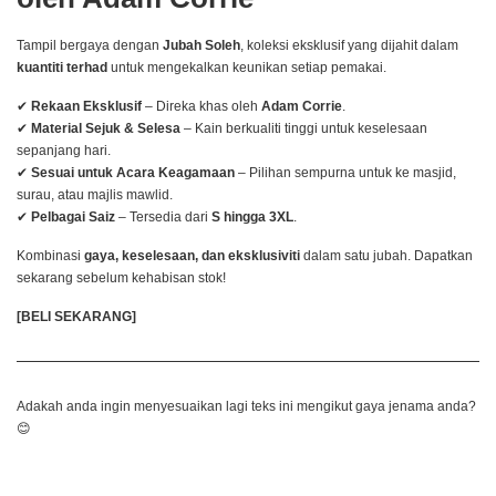
Tampil bergaya dengan
Jubah Soleh
, koleksi eksklusif yang dijahit dalam
kuantiti terhad
untuk mengekalkan keunikan setiap pemakai.
✔
Rekaan Eksklusif
– Direka khas oleh
Adam Corrie
.
✔
Material Sejuk & Selesa
– Kain berkualiti tinggi untuk keselesaan
sepanjang hari.
✔
Sesuai untuk Acara Keagamaan
– Pilihan sempurna untuk ke masjid,
surau, atau majlis mawlid.
✔
Pelbagai Saiz
– Tersedia dari
S hingga 3XL
.
Kombinasi
gaya, keselesaan, dan eksklusiviti
dalam satu jubah. Dapatkan
sekarang sebelum kehabisan stok!
[BELI SEKARANG]
Adakah anda ingin menyesuaikan lagi teks ini mengikut gaya jenama anda?
😊