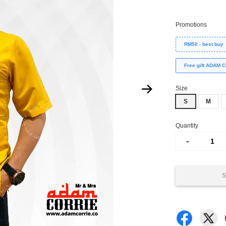
Promotions
RM50 - best buy
Free gift ADAM
Size
S
M
Quantity
-
S