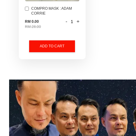
COMPRO MASK : ADAM
CORRIE
-
+
RM 0.00
RM 28.00
ADD TO CART