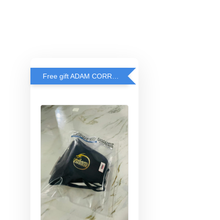
Free gift ADAM CORRIE'S MASK when spend RM200 and above