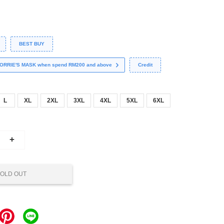
BEST BUY
 CORRIE'S MASK when spend RM200 and above
Credit
L
XL
2XL
3XL
4XL
5XL
6XL
+
OLD OUT