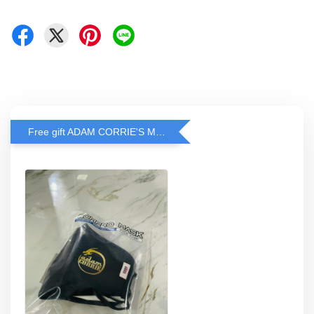
Free gift ADAM CORRIE'S MASK when spend RM200 and above