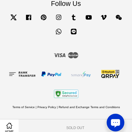
Follow Us
Twitter
Facebook
Pinterest
Instagram
Tumblr
YouTube
Vimeo
Wecha
Whatsapp
Line
Visa
Master
Terms of Service
|
Privacy Policy
|
Refund and Exchange Terms and Conditions
SOLD OUT
Share on Facebook
Share on Twitter
HOME