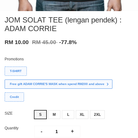
JOM SOLAT TEE (lengan pendek) :
ADAM CORRIE
RM 10.00
RM 45.00
-77.8%
Promotions
T-SHIRT
Free gift ADAM CORRIE'S MASK when spend RM200 and above
Credit
SIZE
S
M
L
XL
2XL
Quantity
-
+