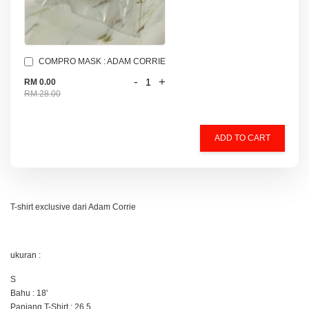
COMPRO MASK : ADAM CORRIE
-
+
RM 0.00
RM 28.00
ADD TO CART
T-shirt exclusive dari Adam Corrie
ukuran :
S
Bahu : 18'
Panjang T-Shirt : 26.5