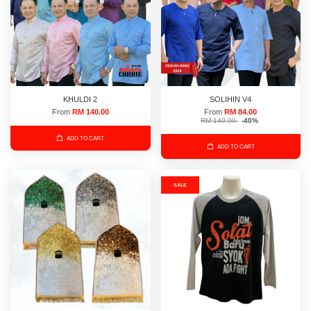
KHULDI 2
SOLIHIN V4
From
RM 140.00
From
RM 84.00
RM 140.00
-40%
ADD TO CART
ADD TO CART
SALE