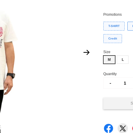
Promotions
T-SHIRT
Credit
Size
M
L
Quantity
-
S