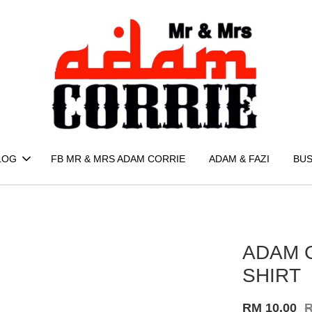
LOG
FB MR & MRS ADAM CORRIE
ADAM & FAZI
BUS
ADAM C
SHIRT
RM 10.00
R