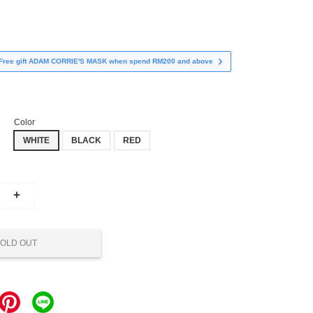
Free gift ADAM CORRIE'S MASK when spend RM200 and above
Color
WHITE
BLACK
RED
+
OLD OUT