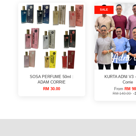
SALE
SOSA PERFUME 50ml :
KURTA ADNI V3 
ADAM CORRIE
Corrie
RM 30.00
From
RM 98
RM 140.00
-