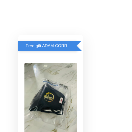
Free gift ADAM CORRIE'S MASK when spend RM200 and above