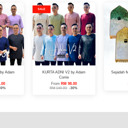
SALE
-by Adam
KURTA ADNI V2 by Adam
Sejadah 
Corrie
.00
From
RM 98.00
30%
RM 140.00
-30%