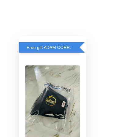
Free gift ADAM CORRIE'S MASK when spend RM200 and above