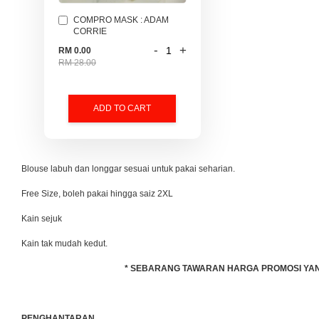
COMPRO MASK : ADAM
CORRIE
-
+
RM 0.00
RM 28.00
ADD TO CART
Blouse labuh dan longgar sesuai untuk pakai seharian.
Free Size, boleh pakai hingga saiz 2XL
Kain sejuk
Kain tak mudah kedut.
* SEBARANG TAWARAN HARGA PROMOSI YANG 
PENGHANTARAN