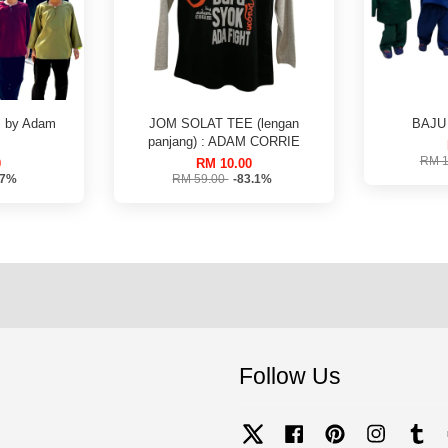
 by Adam
JOM SOLAT TEE (lengan
BAJU
panjang) : ADAM CORRIE
RM 1
0
RM 10.00
57%
RM 59.00
-83.1%
Follow Us
Twitter
Facebook
Pinterest
Instagram
Tum