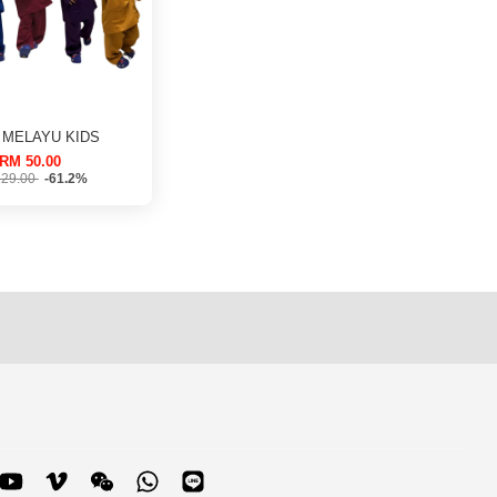
 MELAYU KIDS
RM 50.00
29.00
-61.2%
blr
YouTube
Vimeo
Wechat
Whatsapp
Line