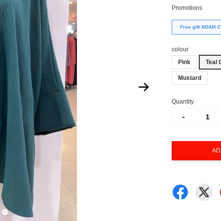
Promotions
Free gift ADAM
colour
Pink
Teal 
Mustard
Quantity
-
AD