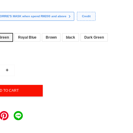
 CORRIE'S MASK when spend RM200 and above
Credit
Green
Royal Blue
Brown
black
Dark Green
+
D TO CART