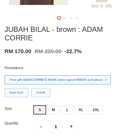
JUBAH BILAL - brown : ADAM
CORRIE
RM 170.00
RM 220.00
-22.7%
Promotions
Free gift ADAM CORRIE'S MASK when spend RM200 and above
kasi licin
Credit
Size
S
M
L
XL
2XL
Quantity
-
+