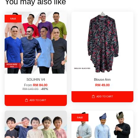
You may also like
SALE
SOLIHIN V4
Blouse Ann
From
RM 84.00
RM 49.00
RM 140.00
-40%
ADD TO CART
ADD TO CART
SALE