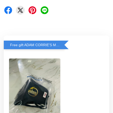
Free gift ADAM CORRIE'S MASK when spend RM200 and above