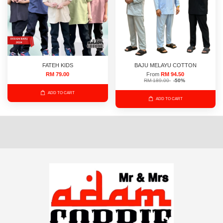
FATEH KIDS
BAJU MELAYU COTTON
RM 79.00
From
RM 94.50
RM 189.00
-50%
ADD TO CART
ADD TO CART