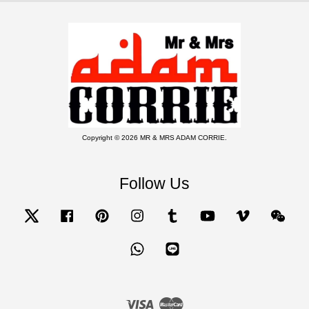
Copyright © 2026 MR & MRS ADAM CORRIE.
Follow Us
Twitter
Facebook
Pinterest
Instagram
Tumblr
YouTube
Vimeo
Wecha
Whatsapp
Line
Visa
Master