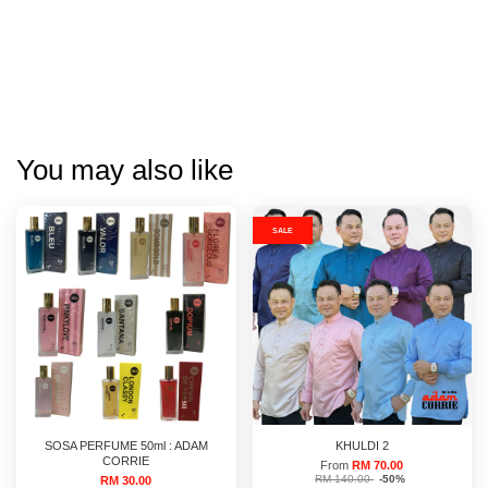
You may also like
SALE
SOSA PERFUME 50ml : ADAM
KHULDI 2
CORRIE
From
RM 70.00
RM 140.00
-50%
RM 30.00