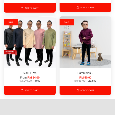
ADD TO CART
ADD TO CART
SALE
SALE
SOLEH V4
Fateh Kids 2
From
RM 84.00
RM 50.00
RM 140.00
-40%
RM 69.00
-27.5%
ADD TO CART
ADD TO CART