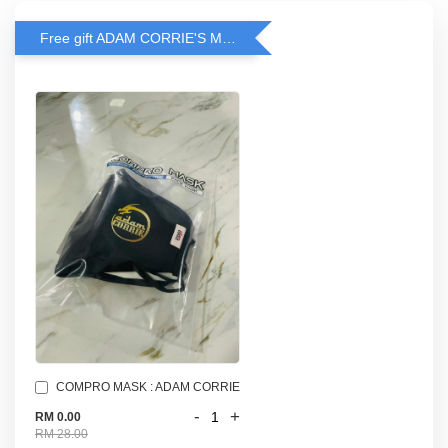
Free gift ADAM CORRIE'S MASK when spend RM200 and above
COMPRO MASK : ADAM CORRIE
-
+
RM 0.00
RM 28.00