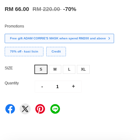
RM 66.00
RM 220.00
-70%
Promotions
Free gift ADAM CORRIE'S MASK when spend RM200 and above
70% off - kasi licin
Credit
SIZE
S
M
L
XL
Quantity
-
+