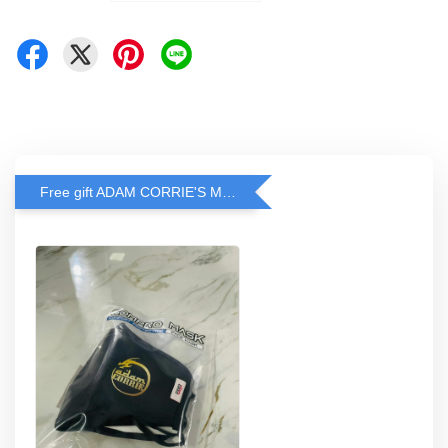
Free gift ADAM CORRIE'S MASK when spend RM200 and above