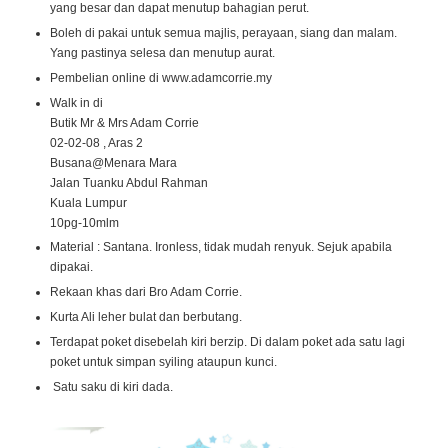
yang besar dan dapat menutup bahagian perut.
Boleh di pakai untuk semua majlis, perayaan, siang dan malam.
Yang pastinya selesa dan menutup aurat.
Pembelian online di www.adamcorrie.my
Walk in di
Butik Mr & Mrs Adam Corrie
02-02-08 , Aras 2
Busana@Menara Mara
Jalan Tuanku Abdul Rahman
Kuala Lumpur
10pg-10mlm
Material : Santana. Ironless, tidak mudah renyuk. Sejuk apabila
dipakai.
Rekaan khas dari Bro Adam Corrie.
Kurta Ali leher bulat dan berbutang.
Terdapat poket disebelah kiri berzip. Di dalam poket ada satu lagi
poket untuk simpan syiling ataupun kunci.
Satu saku di kiri dada.