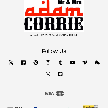
Copyright © 2026 MR & MRS ADAM CORRIE.
Follow Us
Twitter
Facebook
Pinterest
Instagram
Tumblr
YouTube
Vimeo
Wecha
Whatsapp
Line
Visa
Master