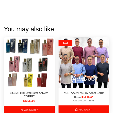
You may also like
SALE
SOSA PERFUME 50ml : ADAM
KURTA ADNI V3 -by Adam Corrie
CORRIE
From
RM 98.00
RM 140.00
-30%
RM 30.00
ADD TO CART
ADD TO CART