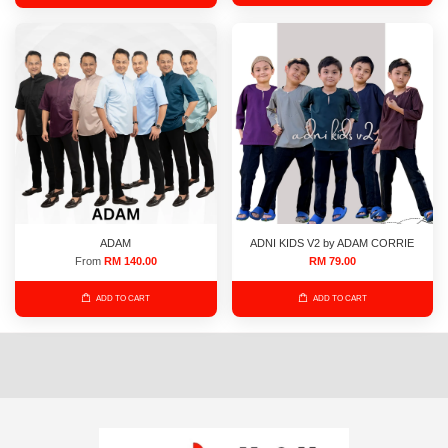
ADAM
ADNI KIDS V2 by ADAM CORRIE
From
RM 140.00
RM 79.00
ADD TO CART
ADD TO CART