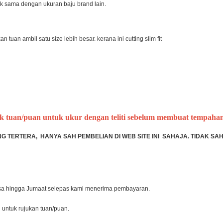
ak sama dengan ukuran baju brand lain.
n tuan ambil satu size lebih besar. kerana ini cutting slim fit
aik tuan/puan untuk ukur dengan teliti sebelum membuat tempahan
TERTERA, HANYA SAH PEMBELIAN DI WEB SITE INI SAHAJA. TIDAK SAH 
lasa hingga Jumaat selepas kami menerima pembayaran.
l untuk rujukan tuan/puan.