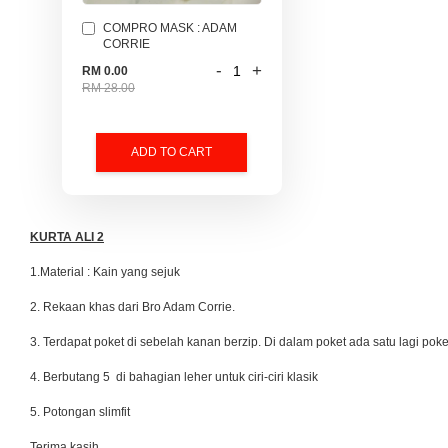
COMPRO MASK : ADAM
CORRIE
-
+
RM 0.00
RM 28.00
ADD TO CART
KURTA ALI 2
1.Material : Kain yang sejuk
2. Rekaan khas dari Bro Adam Corrie.
3. Terdapat poket di sebelah kanan berzip. Di dalam poket ada satu lagi poke
4. Berbutang 5 di bahagian leher untuk ciri-ciri klasik
5. Potongan slimfit
Terima kasih