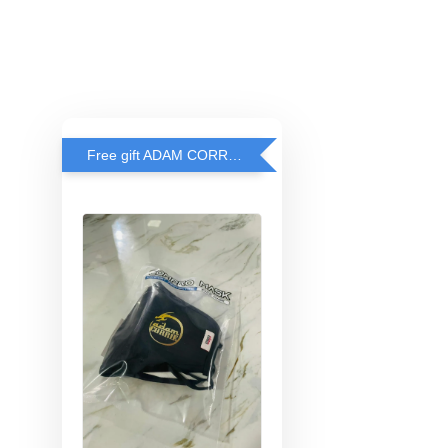
Free gift ADAM CORRIE'S MASK when spend RM200 and above