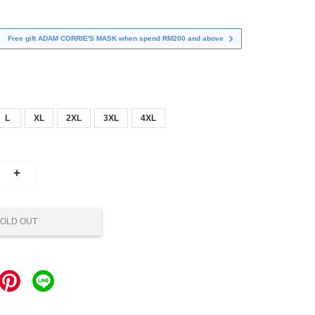
Free gift ADAM CORRIE'S MASK when spend RM200 and above
L
XL
2XL
3XL
4XL
+
OLD OUT