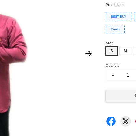
Promotions
BEST BUY
Credit
Size
S
M
Quantity
-
S