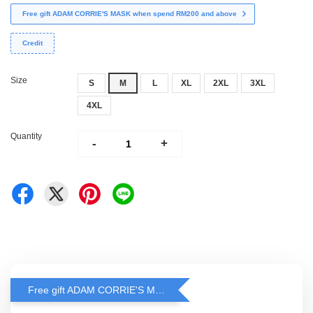
Free gift ADAM CORRIE'S MASK when spend RM200 and above
Credit
Size
S
M
L
XL
2XL
3XL
4XL
Quantity
-
+
Free gift ADAM CORRIE'S MASK when spend RM200 and above