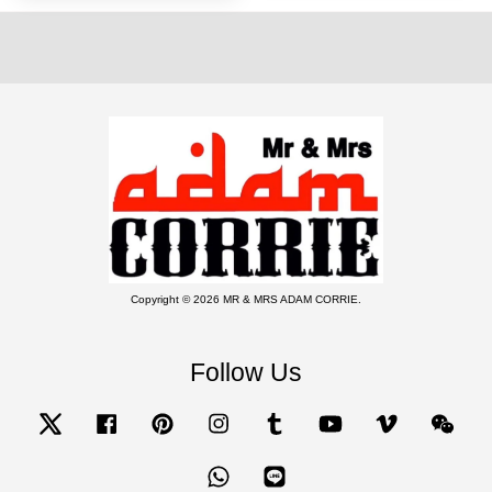
Copyright © 2026 MR & MRS ADAM CORRIE.
Follow Us
Twitter
Facebook
Pinterest
Instagram
Tumblr
YouTube
Vimeo
Wecha
Whatsapp
Line