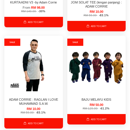
KURTA ADNI V3 -by Adam Corrie
JOM SOLAT TEE (lengan panjang) :
ADAM CORRIE
From
RM 98.00
RM 140.00
-30%
RM 10.00
RM 59.00
-83.1%
ADD TO CART
ADD TO CART
SALE
SALE
ADAM CORRIE : RAGLAN I LOVE
BAJU MELAYU KIDS
MUHAMMAD S.A.W.
RM 50.00
RM 129.00
-61.2%
RM 10.00
RM 59.00
-83.1%
ADD TO CART
ADD TO CART