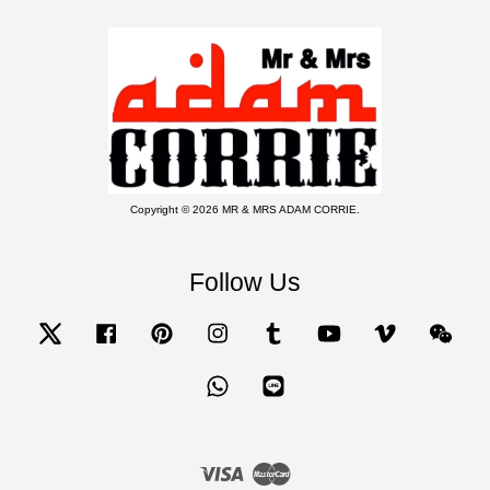
Copyright © 2026 MR & MRS ADAM CORRIE.
Follow Us
Twitter
Facebook
Pinterest
Instagram
Tumblr
YouTube
Vimeo
Wecha
Whatsapp
Line
Visa
Master