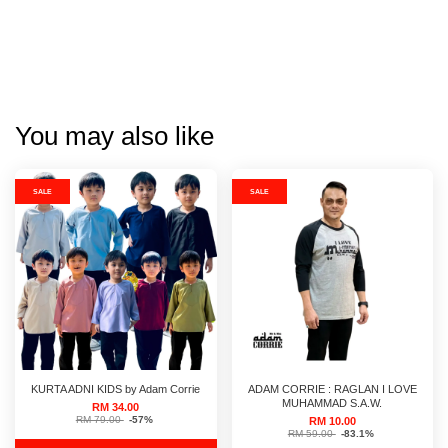
You may also like
SALE
SALE
KURTA ADNI KIDS by Adam Corrie
ADAM CORRIE : RAGLAN I LOVE
MUHAMMAD S.A.W.
RM 34.00
RM 79.00
-57%
RM 10.00
RM 59.00
-83.1%