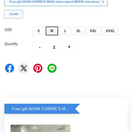
Free gift ADAM CORRIE'S MASK when spend RM200 and above
Credit
SIZE
S
M
L
XL
XXL
XXXL
Quantity
-
+
Free gift ADAM CORRIE'S MASK when spend RM200 and above