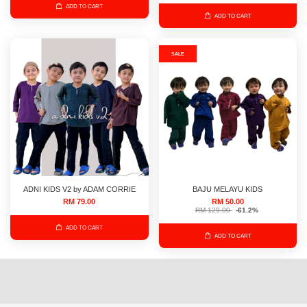
ADD TO CART
ADD TO CART
SALE
ADNI KIDS V2 by ADAM CORRIE
BAJU MELAYU KIDS
RM 79.00
RM 50.00
RM 129.00
-61.2%
ADD TO CART
ADD TO CART